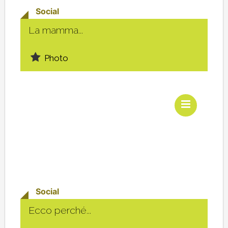
Social
La mamma...
Photo
Social
Ecco perché...