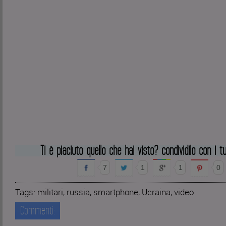
Ti è piaciuto quello che hai visto? condividilo con i tu
7
1
1
0
Tags:
militari
,
russia
,
smartphone
,
Ucraina
,
video
Commenti: