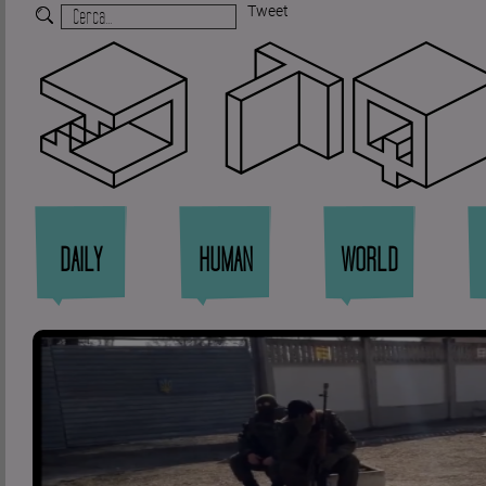
Tweet
Zi
DAILY
HUMAN
WORLD