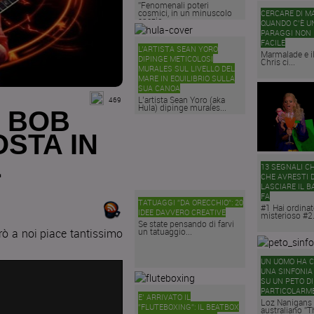
”Fenomenali poteri
cosmici, in un minuscolo
CERCARE DI M
spazio...
QUANDO C’È U
PARAGGI NON 
FACILE
L’ARTISTA SEAN YORO
Marmalade e 
DIPINGE METICOLOSI
Chris ci...
MURALES SUL LIVELLO DEL
MARE IN EQUILIBRIO SULLA
SUA CANOA
L’artista Sean Yoro (aka
469
Hula) dipinge murales...
I BOB
STA IN
L
13 SEGNALI C
CHE AVRESTI 
LASCIARE IL B
FA
TATUAGGI ”DA ORECCHIO”: 20
#1 Hai ordina
IDEE DAVVERO CREATIVE
misterioso #2.
Se state pensando di farvi
ò a noi piace tantissimo
un tatuaggio...
UN UOMO HA 
UNA SINFONIA
SU UN PETO DI
PARTICOLARME
E’ ARRIVATO IL
Loz Nanigans 
”FLUTEBOXING”: IL BEATBOX
australiano ”T