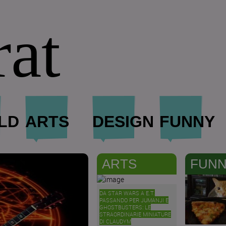
rat
LD
ARTS
DESIGN
FUNNY
ARTS
FUN
DA STAR WARS A E.T.
PASSANDO PER JUMANJI E
GHOSTBUSTERS: LE
STRAORDINARIE MINIATURE
DI CLAUDYM