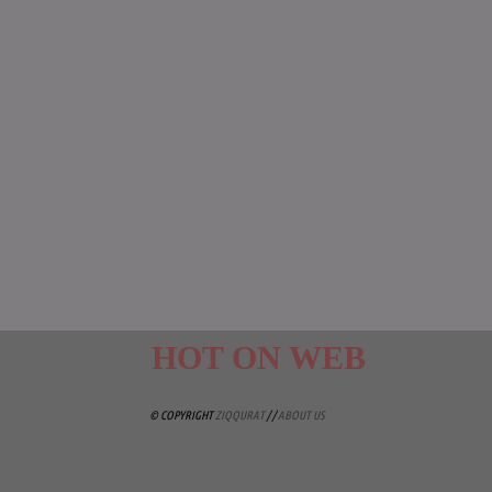
HOT ON WEB
© COPYRIGHT
ZIQQURAT
/ /
ABOUT US