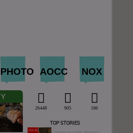
PHOTO
AOCC
NOX
NY
26448
905
186
TOP STORIES
250.5k
L'Amore raccontato attraverso