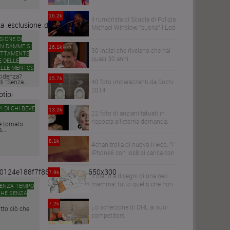
capelli realistici
16.2k
Il rumorista di Scuola di Polizia
Michael Winslow "suona" i Led
Zeppelin
SIONE DI
AN DAMME SI
16.1k
30 indizi che rivelano che hai
ETTAMENTE
quasi 30 anni
 DELLE
ELLE MENTOS
cidenza?
15.7k
i ”Senza...
40 foto imbarazzanti da Sochi
2014
I DI CHI BEVE
13.2k
22 foto di anziani tatuati in
risposta all'eterna domanda:
è tornato
...
come diventeranno i tuoi
tatuaggi quando avrai 60anni?
8.1k
4chan trolla di nuovo il web: "l'
iPhone6 con ios8 si carica con
il microonde" e la gente
scioglie i telefoni
7.9k
Il diario a disegni di una neo
mamma: tutto quello che non
SENZA TEMPO
vi hanno detto sulla maternità
CHE SENZA
7.2k
Lo scherzone di DHL ai suoi
tto ciò che
competitors