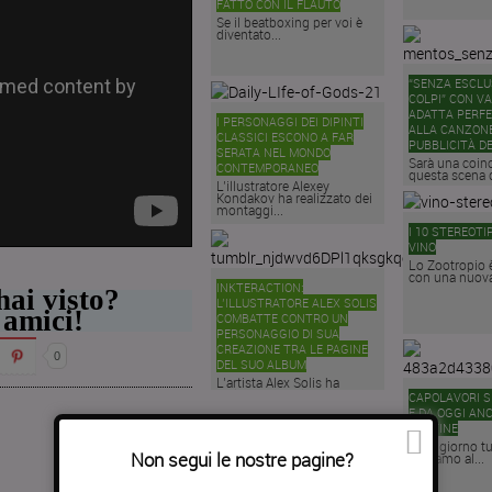
FATTO CON IL FLAUTO
Se il beatboxing per voi è
diventato...
“SENZA ESCLU
COLPI” CON V
ADATTA PERF
I PERSONAGGI DEI DIPINTI
ALLA CANZONE
CLASSICI ESCONO A FAR
PUBBLICITÀ D
SERATA NEL MONDO
Sarà una coin
CONTEMPORANEO
questa scena d
L’illustratore Alexey
Kondakov ha realizzato dei
montaggi...
I 10 STEREOTIP
VINO
Lo Zootropio 
con una nuova
INKTERACTION:
hai visto?
L’ILLUSTRATORE ALEX SOLIS
 amici!
COMBATTE CONTRO UN
PERSONAGGIO DI SUA
CREAZIONE TRA LE PAGINE
0
DEL SUO ALBUM
L’artista Alex Solis ha
realizzato un album...
CAPOLAVORI 
E DA OGGI AN
GLUTINE
Oggi giorno tu
Non segui le nostre pagine?
troviamo al...