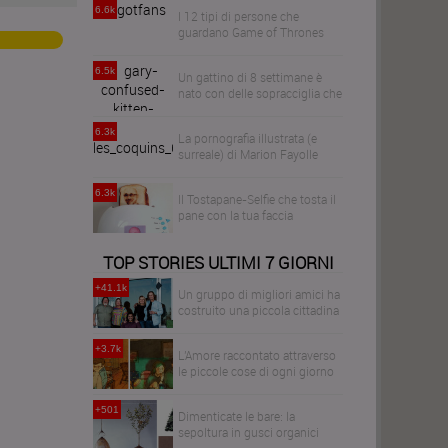
6.6k
I 12 tipi di persone che
guardano Game of Thrones
6.5k
Un gattino di 8 settimane è
nato con delle sopracciglia che
lo fanno sembrare sempre
preoccupato
6.3k
La pornografia illustrata (e
surreale) di Marion Fayolle
6.3k
Il Tostapane-Selfie che tosta il
pane con la tua faccia
TOP STORIES ULTIMI 7 GIORNI
+41.1k
Un gruppo di migliori amici ha
costruito una piccola cittadina
per invecchiare tutti insieme
+3.7k
L'Amore raccontato attraverso
le piccole cose di ogni giorno
+501
Dimenticate le bare: la
sepoltura in gusci organici