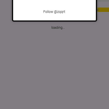
Per informazioni:
Follow @zqqrt
loading...