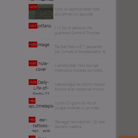
trasformerà i vostri cari in
alberi
+476
Ecco la classifica delle note
disciplinari più assurde
+217
I 12 tipi di persone che
guardano Game of Thrones
+183
Da Star Wars a E.T. passando
per Jumanji e Ghostbusters: le
straordinarie miniature di
Claudym
+147
L'artista Sean Yoro dipinge
meticolosi murales sul livello
del mare in equilibrio sulla sua
canoa
+132
I personaggi dei dipinti classici
escono a far serata nel mondo
contemporaneo
+89
I primi 21 giorni di vita di
un'ape mostrati in un video
ipnotizzante di 60 secondi
+63
Tatuaggi ''da orecchio'': 20 idee
davvero creative