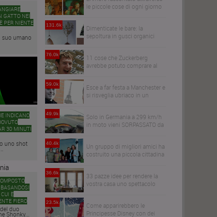
le piccole cose di ogni giorno
ANGIARE
N GATTO NEI
È PER NIENTE
131.6k
Dimenticate le bare: la
sepoltura in gusci organici
il suo umano
trasformerà i vostri cari in
alberi
76.0k
11 cose che Zuckerberg
avrebbe potuto comprare al
posto di WhatsApp
59.0k
Esce a far festa a Manchester e
si risveglia ubriaco in un
bagno a Parigi
49.9k
HE INDICANO
Solo in Germania a 299 km/h
DOVUTO
in moto vieni SORPASSATO da
AR 30 MINUTI
un'audi R6
to uno shot
40.4k
Un gruppo di migliori amici ha
..
costruito una piccola cittadina
per invecchiare tutti insieme
36.6k
33 pazze idee per rendere la
COMPOSTO
vostra casa uno spettacolo
 BASANDOSI
 CUI È
NTE FIERO
23.5k
Come apparirebbero le
del duo
Principesse Disney con dei
he Shonky...