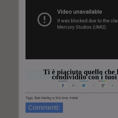
Ti è piaciuto quello che 
condividilo con i tuoi
11
1
1
Tags:
Bob Marley
,
is this love
,
metal
Commenti: