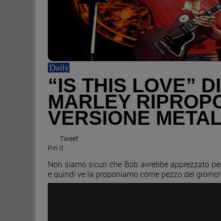
Daily
“IS THIS LOVE” D
MARLEY RIPROPO
VERSIONE META
Tweet
Pin It
Non siamo sicuri che Bob avrebbe apprezzato per
e quindi ve la proponiamo come pezzo del giorno!