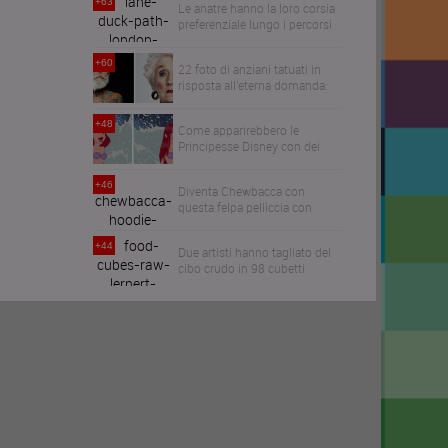
+63
Le anatre hanno la loro corsia
preferenziale lungo i percorsi
navigabili di Londra
+60
22 foto di anziani tatuati in
risposta all'eterna domanda:
come diventeranno i tuoi
tatuaggi quando avrai 60anni?
+48
Come apparirebbero le
Principesse Disney con dei
capelli realistici
+46
Diventa Chewbacca con
questa felpa pelliccia con
cappuccio
+44
Due artisti hanno tagliato del
cibo crudo in 98 cubetti
perfetti per far venir gola ai
perfezionisti