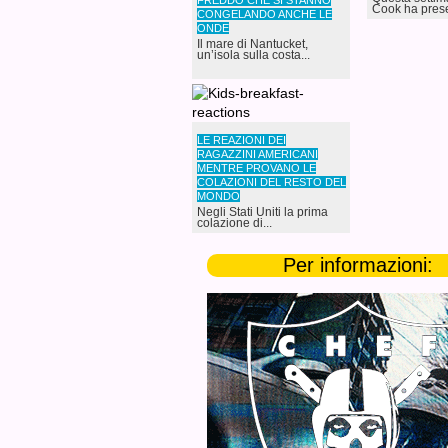
FREDDO CHE SI STANNO
Cook ha prese
CONGELANDO ANCHE LE
ONDE
Il mare di Nantucket,
un’isola sulla costa...
LE REAZIONI DEI
RAGAZZINI AMERICANI
MENTRE PROVANO LE
COLAZIONI DEL RESTO DEL
MONDO
Negli Stati Uniti la prima
colazione di...
Per informazioni: