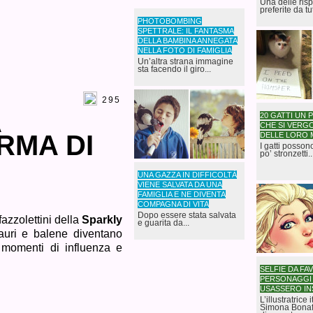
Una delle risp
preferite da tutt
PHOTOBOMBING
SPETTRALE: IL FANTASMA
DELLA BAMBINA ANNEGATA
NELLA FOTO DI FAMIGLIA
Un’altra strana immagine
sta facendo il giro...
295
A
20 GATTI UN 
CHE SI VER
RMA DI
DELLE LORO 
I gatti posso
po’ stronzetti..
UNA GAZZA IN DIFFICOLTÀ
VIENE SALVATA DA UNA
FAMIGLIA E NE DIVENTA
COMPAGNA DI VITA
Dopo essere stata salvata
azzolettini della
Sparkly
e guarita da...
auri e balene diventano
ei momenti di influenza e
SELFIE DA FAV
PERSONAGGI 
USASSERO I
L’illustratrice 
Simona Bonaf