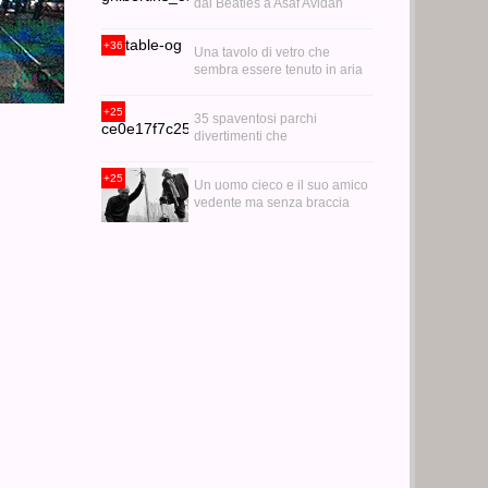
dai Beatles a Asaf Avidan
suonando la custodia della
chitarra!
+36
Una tavolo di vetro che
sembra essere tenuto in aria
da alcuni palloncini gonfiati
con l'elio
+25
35 spaventosi parchi
divertimenti che
perseguiteranno i vostri
bambini negli incubi
+25
Un uomo cieco e il suo amico
vedente ma senza braccia
hanno piantato oltre 10000
alberi in Cina