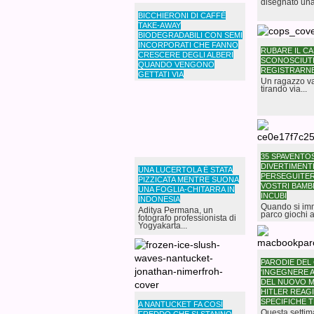
disegnato una
BICCHIERONI DI CAFFÈ
TAKE-AWAY
BIODEGRADABILI CON SEMI
INCORPORATI CHE FANNO
RUBARE IL CA
CRESCERE DEGLI ALBERI
SCONOSCIUTI
QUANDO VENGONO
REGISTRARNE
GETTATI VIA
Un ragazzo va
Una società creativa
tirando via...
Californiana chiamata
”Ridurre. Riutilizzare....
35 SPAVENTOS
DIVERTIMENT
UNA LUCERTOLA È STATA
PERSEGUITER
PIZZICATA MENTRE SUONA
VOSTRI BAMBI
UNA FOGLIA-CHITARRA IN
INCUBI
INDONESIA
Quando si im
Aditya Permana, un
parco giochi a.
fotografo professionista di
Yogyakarta...
PARODIE DEL
‘INGEGNERE A
DEL NUOVO 
HITLER REAGI
SPECIFICHE 
A NANTUCKET FA COSÌ
Questa setti