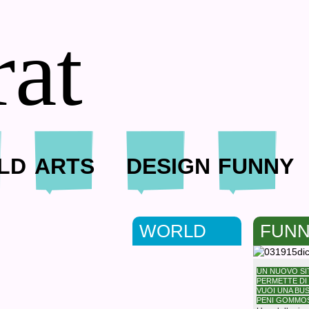
rat
LD
ARTS
DESIGN
FUNNY
WORLD
FUN
UN NUOVO SI
PERMETTE DI 
VUOI UNA BUS
PENI GOMMO