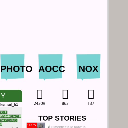
PHOTO
AOCC
NOX
NY
24309
863
137
TO TI
TOP STORIES
INVIARE A CHI
TA PIENA DI
SI
128.7k
Dimenticate le bare: la