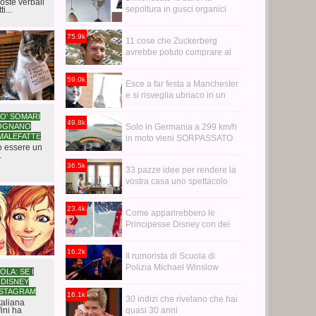
oste verbali
sepoltura in gusci organici
i...
trasformerà i vostri cari in
alberi
75.9k
11 cose che Zuckerberg
avrebbe potuto comprare al
posto di WhatsApp
59.0k
Esce a far festa a Manchester
e si risveglia ubriaco in un
bagno a Parigi
PO’ SOMARI
49.8k
GOGNANO
Solo in Germania a 299 km/h
MALEFATTE
in moto vieni SORPASSATO
no essere un
da un'audi R6
.
36.5k
33 pazze idee per rendere la
vostra casa uno spettacolo
23.4k
Come apparirebbero le
Principesse Disney con dei
capelli realistici
16.2k
Il rumorista di Scuola di
Polizia Michael Winslow
OLA: SE I
"suona" i Led Zeppelin
DISNEY
NSTAGRAM
16.1k
30 indizi che rivelano che hai
italiana
ini ha
quasi 30 anni