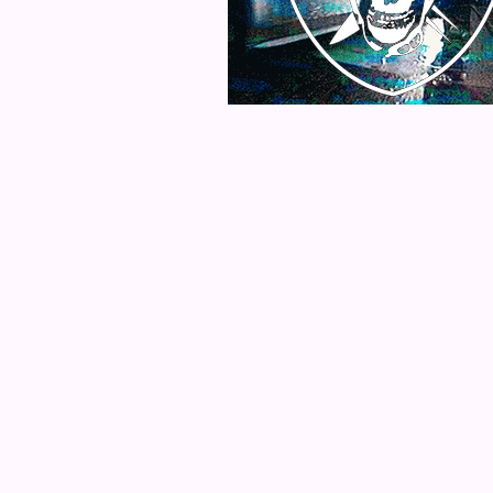
×
Non segui le
nostre pagine?