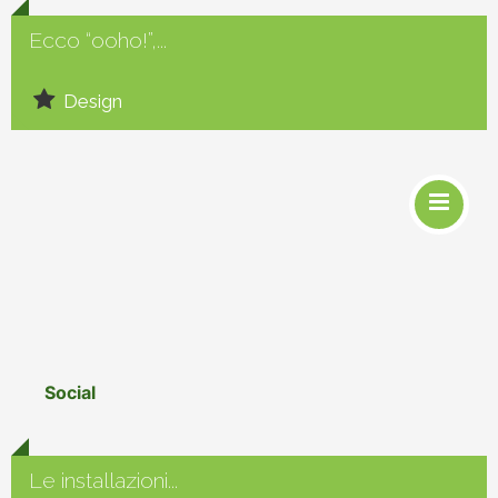
Ecco “ooho!”,...
Design
Social
Le installazioni...