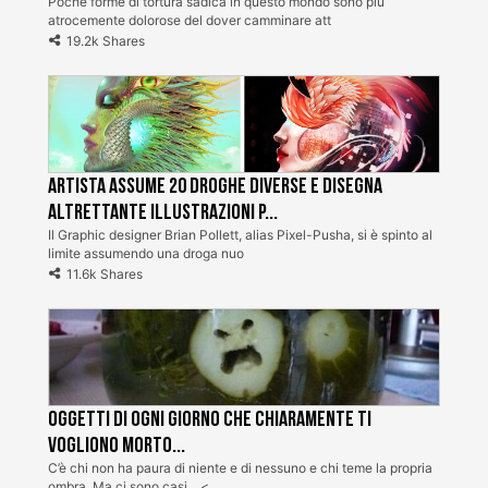
Poche forme di tortura sadica in questo mondo sono più
atrocemente dolorose del dover camminare att
19.2k Shares
Artista assume 20 droghe diverse e disegna
altrettante illustrazioni p...
Il Graphic designer Brian Pollett, alias Pixel-Pusha, si è spinto al
limite assumendo una droga nuo
11.6k Shares
Oggetti di ogni giorno che chiaramente ti
vogliono morto...
C’è chi non ha paura di niente e di nessuno e chi teme la propria
ombra. Ma ci sono casi... <