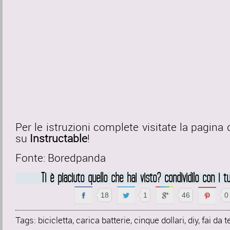
Per le istruzioni complete visitate la pagina 
su
Instructable
!
Fonte:
Boredpanda
Ti è piaciuto quello che hai visto? condividilo con i tu
18
1
46
0
Tags:
bicicletta
,
carica batterie
,
cinque dollari
,
diy
,
fai da t