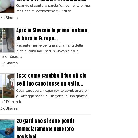
Quando si sente la parola ”unicorno” la prima
reazione è l’eccitazione quindi se
.4k Shares
Apre in Slovenia la prima fontana
di birra in Europa...
Recentemente centinaia di amanti della
birra si sono radunati in Slovenia nella
ina di Zalec p
.5k Shares
Ecco come sarebbe il tuo ufficio
se il tuo capo fosse un gatto...
Cosa sarebbe un capo con le sembianze e
gli atteggiamenti di un gatto in una grande
nda? Domande
.6k Shares
20 gatti che si sono pentiti
immediatamente delle loro
decisioni...