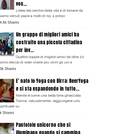
vos...
L’idea del cerchio della vita e di tornare da
iamo venuti piace a molti di noi, a presci
4.6k Shares
Un gruppo di migliori amici ha
costruito una piccola cittadina
per inv...
Quattro coppie di migliori amici da oltre 20
anno deciso di voler vivere più vicini gli uni a
0k Shares
E’ nato lo Yoga con Birra: BeerYoga
e si sta espandendo in tutto...
Niente è come una bella birra ghiacciata.
Tranne, naturalmente, raggiungere uno
spirituale su
k Shares
Pantofole unicorno che si
illuminano quando si cammina...