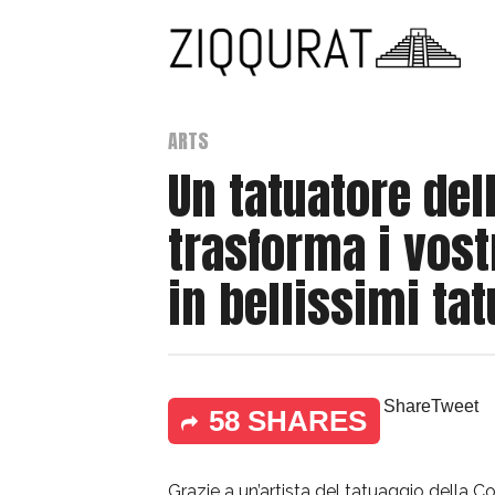
ARTS
Un tatuatore del
trasforma i vost
in bellissimi ta
Share
Tweet
58 SHARES
Grazie a un’artista del tatuaggio della C