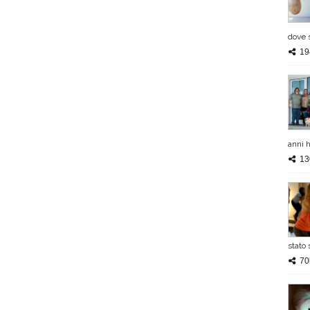
dove s
19
anni h
13
stato 
70