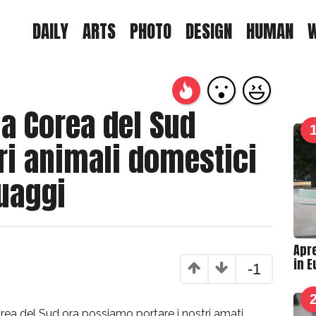
DAILY
ARTS
PHOTO
DESIGN
HUMAN
la Corea del Sud
ri animali domestici
tuaggi
Apre
in 
-1
orea del Sud ora possiamo portare i nostri amati