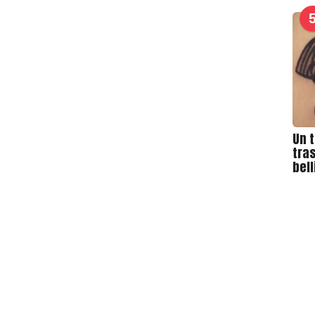
Un 
tras
bel