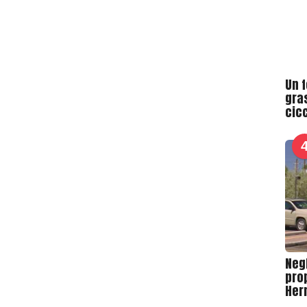
Un f
gra
cicc
Negl
pro
Her