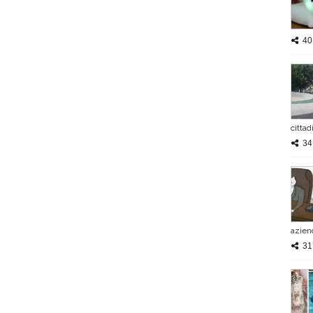
40
cittad
34
azie
31