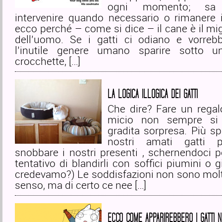
ogni momento; sa as
intervenire quando necessario o rimanere i
ecco perché – come si dice – il cane è il mi
dell’uomo. Se i gatti ci odiano e vorreb
l’inutile genere umano sparire sotto u
crocchette, […]
LA LOGICA ILLOGICA DEI GATTI
Che dire? Fare un regal
micio non sempre si 
gradita sorpresa. Più sp
nostri amati gatti pr
snobbare i nostri presenti , schernendoci p
tentativo di blandirli con soffici piumini o g
credevamo?) Le soddisfazioni non sono molt
senso, ma di certo ce nee […]
ECCO COME APPARIREBBERO I GATTI NE