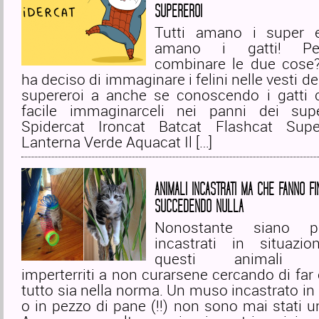
SUPEREROI
Tutti amano i super e
amano i gatti! Pe
combinare le due cose?
ha deciso di immaginare i felini nelle vesti d
supereroi a anche se conoscendo i gatti c
facile immaginarceli nei panni dei supe
Spidercat Ironcat Batcat Flashcat Supe
Lanterna Verde Aquacat Il […]
ANIMALI INCASTRATI MA CHE FANNO FI
SUCCEDENDO NULLA
Nonostante siano pa
incastrati in situazio
questi animali co
imperterriti a non curarsene cercando di far
tutto sia nella norma. Un muso incastrato in
o in pezzo di pane (!!) non sono mai stati 