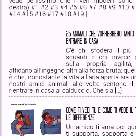
vede benissimo che i veri modelli sono q
destra) #1 #2 #3 #4 #5 #6 #7 #8 #9 #10 
#14 #15 #16 #17 #18 #19 […]
25 ANIMALI CHE VORREBBERO TANTO 
ENTRARE IN CASA
C’è chi sfodera il più 
sguardi e chi invece 
sulla propria agilità
affidano all’ingegno altri alla forza bruta: que
è che, nonostante la vita all’aria aperta sia 
nostri amici animali alle volte sentono il
rientrare in casa al calduccio. Che sia […]
COME TI VEDI TU E COME TI VEDE IL
LE DIFFERENZE
Un amico ti ama per que
ti supporta, sopporta e