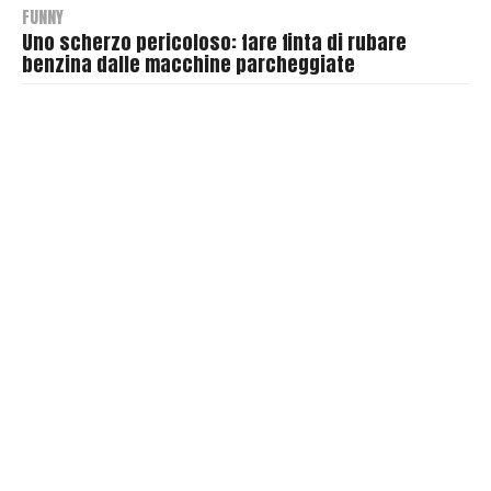
FUNNY
Uno scherzo pericoloso: fare finta di rubare
benzina dalle macchine parcheggiate
B
y
T
h
r
a
s
h
e
r