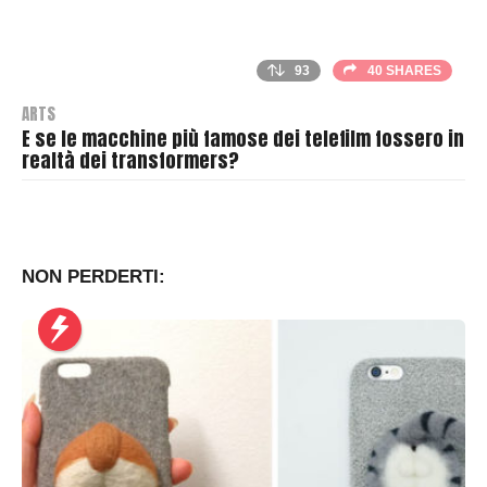
93
40 SHARES
ARTS
E se le macchine più famose dei telefilm fossero in
realtà dei transformers?
B
y
T
h
NON PERDERTI:
r
a
s
h
e
r