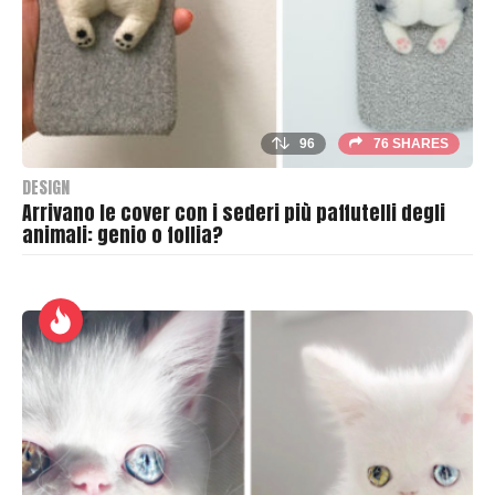
96
76 SHARES
DESIGN
Arrivano le cover con i sederi più paffutelli degli
animali: genio o follia?
B
y
T
h
r
a
s
h
e