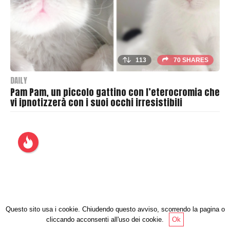
r
113
70 SHARES
DAILY
Pam Pam, un piccolo gattino con l’eterocromia che
vi ipnotizzerà con i suoi occhi irresistibili
B
y
T
h
r
a
s
h
Questo sito usa i cookie. Chiudendo questo avviso, scorrendo la pagina o
e
cliccando acconsenti all'uso dei cookie.
Ok
r