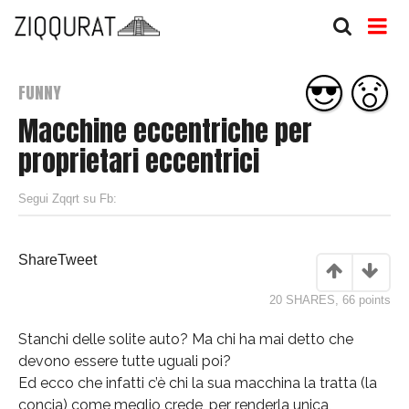
FUNNY
Macchine eccentriche per
proprietari eccentrici
Segui Zqqrt su Fb:
Share
Tweet
20 SHARES
,
66
points
Stanchi delle solite auto? Ma chi ha mai detto che
devono essere tutte uguali poi?
Ed ecco che infatti c’è chi la sua macchina la tratta (la
concia) come meglio crede, per renderla unica,