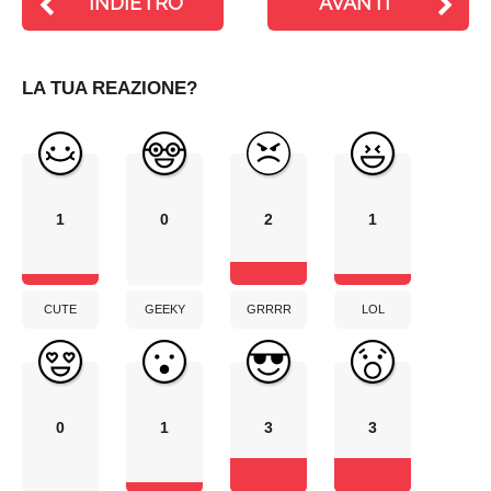
INDIETRO
AVANTI
LA TUA REAZIONE?
1
0
2
1
CUTE
GEEKY
GRRRR
LOL
0
1
3
3