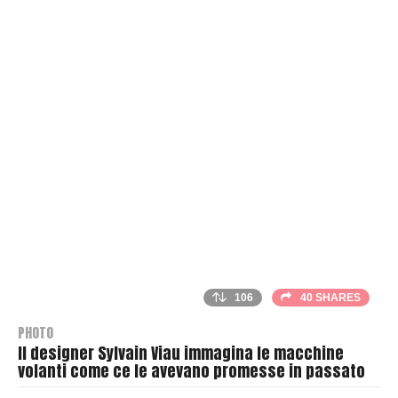
106
40 SHARES
PHOTO
Il designer Sylvain Viau immagina le macchine
volanti come ce le avevano promesse in passato
B