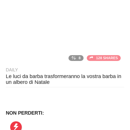
8
128 SHARES
DAILY
Le luci da barba trasformeranno la vostra barba in
un albero di Natale
B
y
T
h
NON PERDERTI:
r
a