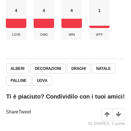
4
4
4
1
LOVE
OMG
WIN
WTF
ALBERI
DECORAZIONI
DRAGHI
NATALE
PALLINE
UOVA
Ti è piaciuto? Condividilo con i tuoi amici!
Share
Tweet
81 SHARES
,
2
points