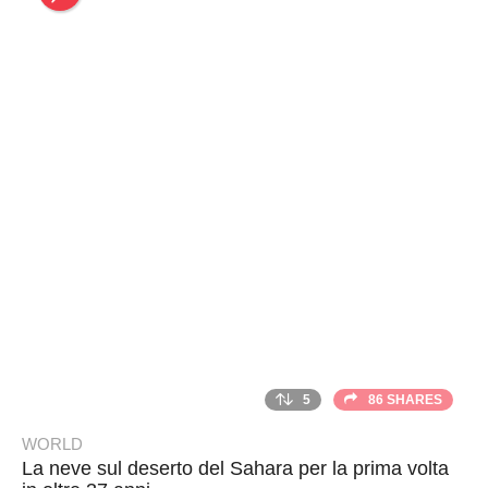
s
h
e
r
5
86 SHARES
WORLD
La neve sul deserto del Sahara per la prima volta