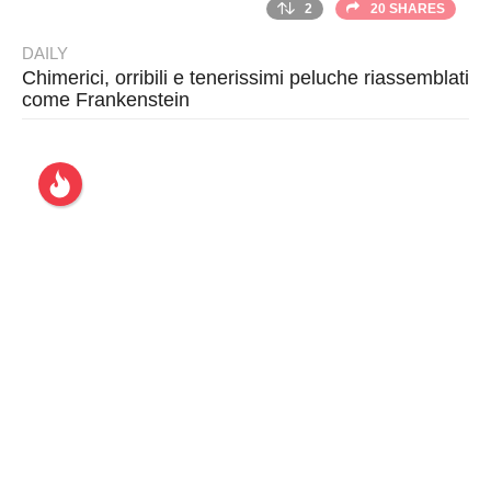
2
20 SHARES
DAILY
Chimerici, orribili e tenerissimi peluche riassemblati
come Frankenstein
B
y
T
h
r
a
s
h
e
r