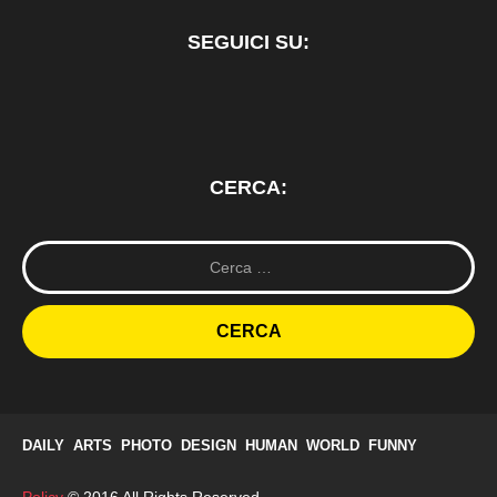
SEGUICI SU:
CERCA:
R
i
c
e
r
c
a
p
e
r
DAILY
ARTS
PHOTO
DESIGN
HUMAN
WORLD
FUNNY
: