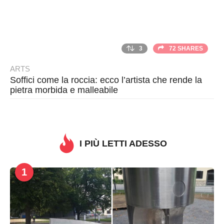
3
72 SHARES
ARTS
Soffici come la roccia: ecco l’artista che rende la
pietra morbida e malleabile
B
y
O
b
I PIÙ LETTI ADESSO
i
1