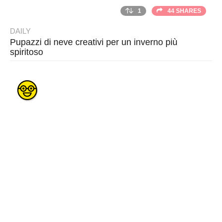
1
44 SHARES
DAILY
Pupazzi di neve creativi per un inverno più
spiritoso
B
y
T
h
r
a
s
h
e
r