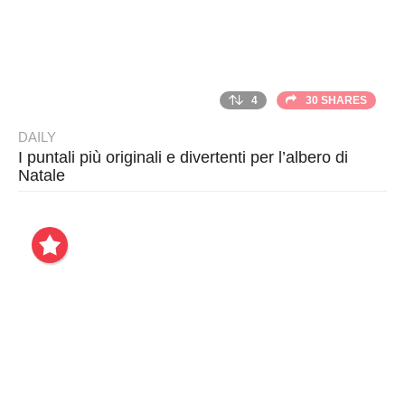
4
30 SHARES
DAILY
I puntali più originali e divertenti per l’albero di
Natale
B
y
T
h
r
a
s
h
e
r