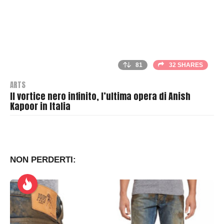
81
32 SHARES
ARTS
Il vortice nero infinito, l’ultima opera di Anish
Kapoor in Italia
B
y
T
h
NON PERDERTI:
r
a
s
h
e