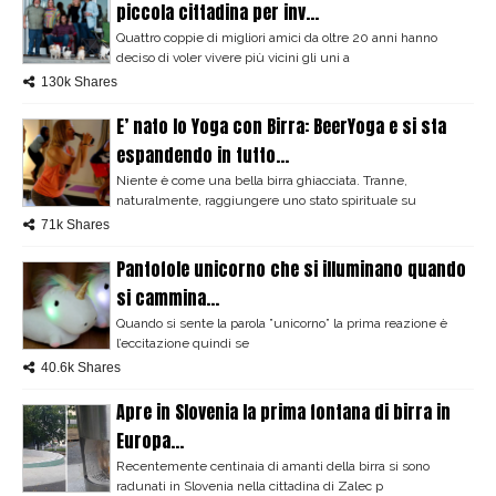
piccola cittadina per inv...
Quattro coppie di migliori amici da oltre 20 anni hanno
deciso di voler vivere più vicini gli uni a
130k Shares
E’ nato lo Yoga con Birra: BeerYoga e si sta
espandendo in tutto...
Niente è come una bella birra ghiacciata. Tranne,
naturalmente, raggiungere uno stato spirituale su
71k Shares
Pantofole unicorno che si illuminano quando
si cammina...
Quando si sente la parola ”unicorno” la prima reazione è
l’eccitazione quindi se
40.6k Shares
Apre in Slovenia la prima fontana di birra in
Europa...
Recentemente centinaia di amanti della birra si sono
radunati in Slovenia nella cittadina di Zalec p