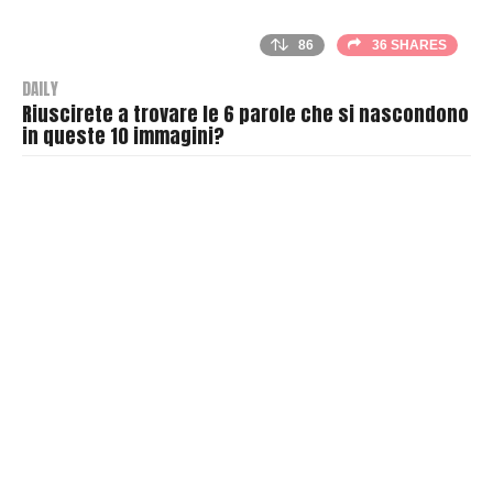
86
36 SHARES
DAILY
Riuscirete a trovare le 6 parole che si nascondono
in queste 10 immagini?
B
y
T
h
r
a
s
h
e
r