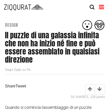
DESIGN
Il puzzle di una galassia infinita
che non ha inizio né fine e può
essere assemblato in qualsiasi
direzione
Segui Zqqrt su Fb:
Share
Tweet
54 SHARES
,
128
points
Quando si comincia l’assemblaggio di un puzzle