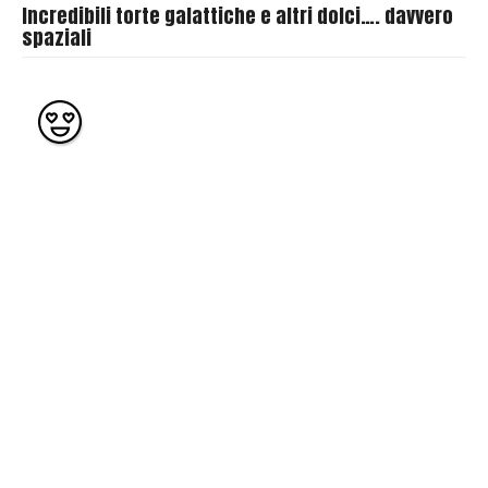
Incredibili torte galattiche e altri dolci…. davvero
spaziali
B
y
O
b
i