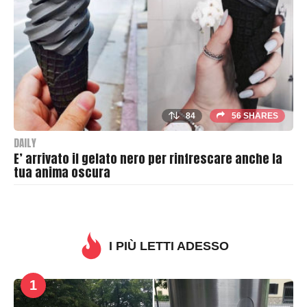
h
e
r
84
56 SHARES
DAILY
E’ arrivato il gelato nero per rinfrescare anche la
tua anima oscura
B
y
T
h
I PIÙ LETTI ADESSO
r
a
1
s