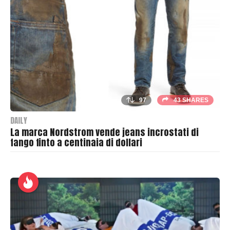
r
97
43 SHARES
DAILY
La marca Nordstrom vende jeans incrostati di
fango finto a centinaia di dollari
B
y
T
h
r
a