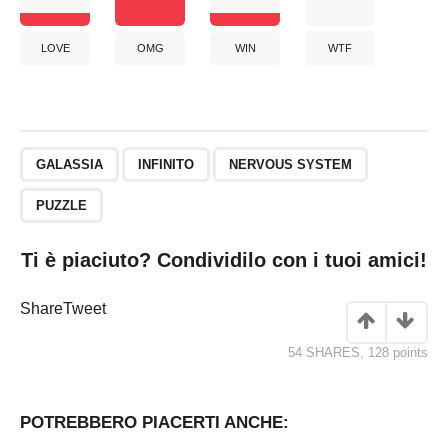
LOVE
OMG
WIN
WTF
GALASSIA
INFINITO
NERVOUS SYSTEM
PUZZLE
Ti è piaciuto? Condividilo con i tuoi amici!
Share
Tweet
54 SHARES
,
128
points
POTREBBERO PIACERTI ANCHE: