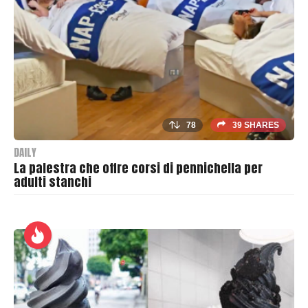
s
h
e
r
78
39 SHARES
DAILY
La palestra che offre corsi di pennichella per
adulti stanchi
B
y
T
h
r
a
s