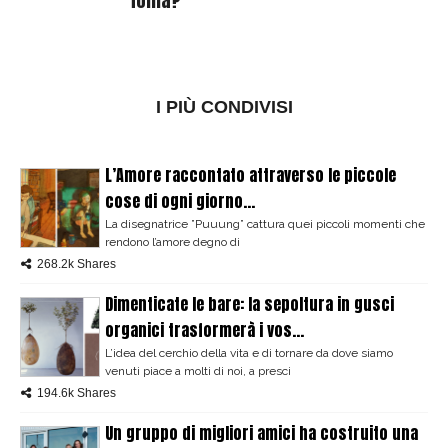
follia?
I PIÙ CONDIVISI
L’Amore raccontato attraverso le piccole
cose di ogni giorno...
La disegnatrice ”Puuung” cattura quei piccoli momenti che
rendono l’amore degno di
268.2k Shares
Dimenticate le bare: la sepoltura in gusci
organici trasformerà i vos...
L’idea del cerchio della vita e di tornare da dove siamo
venuti piace a molti di noi, a presci
194.6k Shares
Un gruppo di migliori amici ha costruito una