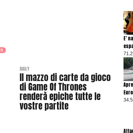
B
y
T
h
r
a
E’ n
s
espa
h
ES
71.2
e
r
DAILY
Il mazzo di carte da gioco
di Game Of Thrones
Apre
Euro
renderà epiche tutte le
34.5
vostre partite
B
y
Atta
T