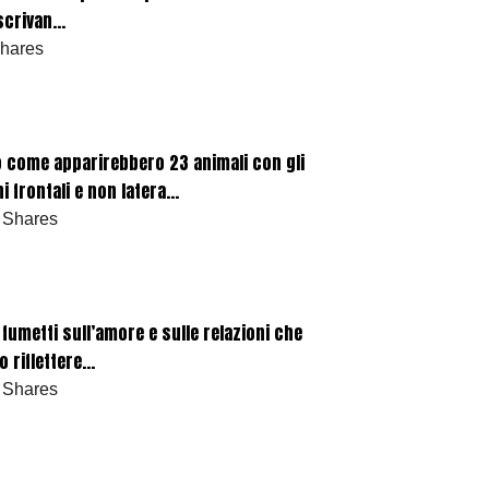
scrivan...
Shares
 come apparirebbero 23 animali con gli
i frontali e non latera...
 Shares
 fumetti sull’amore e sulle relazioni che
 riflettere...
 Shares