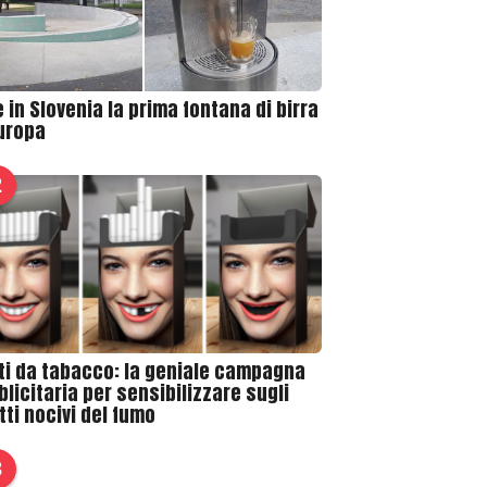
 in Slovenia la prima fontana di birra
Europa
2
ti da tabacco: la geniale campagna
licitaria per sensibilizzare sugli
tti nocivi del fumo
3