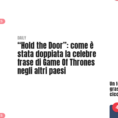
h
r
a
ES
s
h
e
DAILY
“Hold the Door”: come è
r
stata doppiata la celebre
frase di Game Of Thrones
negli altri paesi
B
Un f
y
gra
O
cicc
b
i
ES