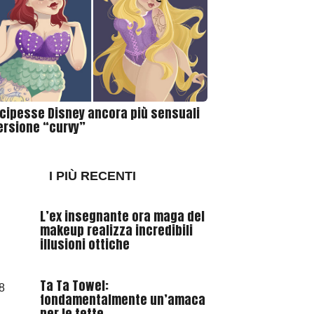
ncipesse Disney ancora più sensuali
versione “curvy”
I PIÙ RECENTI
L’ex insegnante ora maga del
makeup realizza incredibili
illusioni ottiche
Ta Ta Towel:
fondamentalmente un’amaca
per le tette