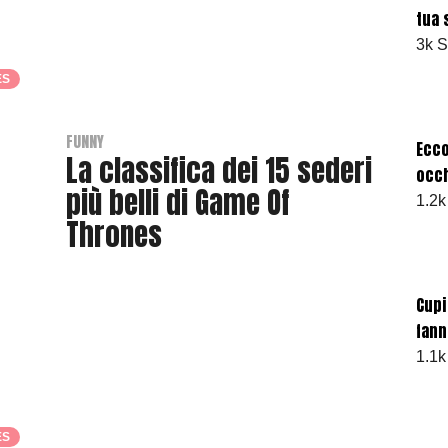
h
tua 
r
3k 
a
ES
s
h
e
FUNNY
Ecco
La classifica dei 15 sederi
r
occh
più belli di Game Of
1.2k
Thrones
B
y
Cupi
T
fanno
h
1.1k
r
a
s
h
ES