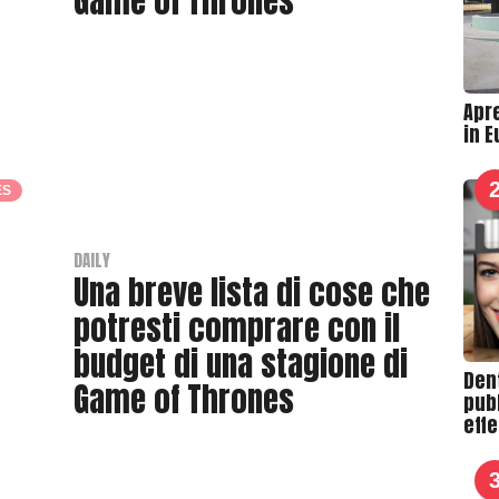
Game of Thrones
B
y
T
Apre
h
in 
r
a
ES
s
h
e
DAILY
Una breve lista di cose che
r
potresti comprare con il
budget di una stagione di
Den
Game of Thrones
pubb
effe
B
y
T