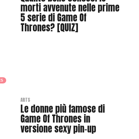
morti avvenute nelle prime
5 serie di Game Of
Thrones? [QUIZ]
B
y
T
h
r
a
ES
s
h
e
ARTS
Le donne più famose di
r
Game Of Thrones in
versione sexy pin-up