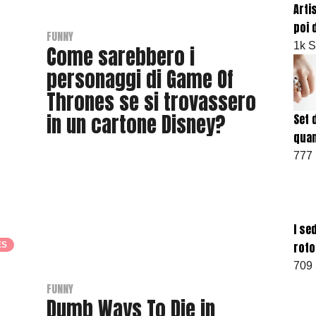
Arti
e
poi 
r
FUNNY
1k 
Come sarebbero i
personaggi di Game Of
Thrones se si trovassero
in un cartone Disney?
Set 
quan
B
777
y
T
h
r
I se
a
roto
ES
s
709
h
e
FUNNY
Dumb Ways To Die in
r