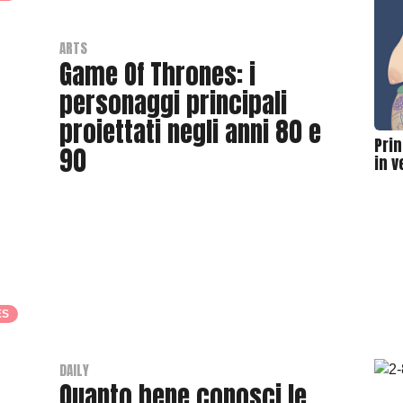
ARTS
Game Of Thrones: i
personaggi principali
proiettati negli anni 80 e
Pri
90
in 
B
y
T
h
r
a
ES
s
h
e
DAILY
Quanto bene conosci le
r