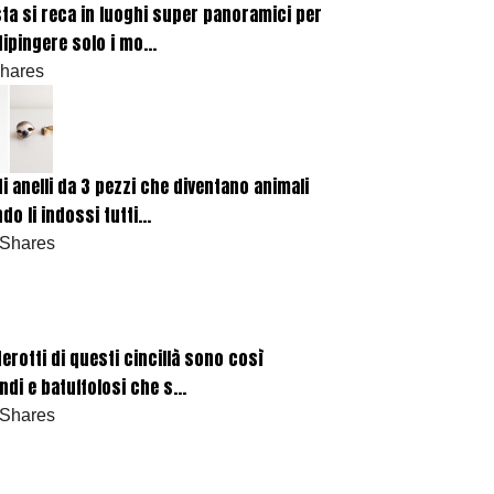
sta si reca in luoghi super panoramici per
dipingere solo i mo...
Shares
di anelli da 3 pezzi che diventano animali
do li indossi tutti...
 Shares
derotti di questi cincillà sono così
ndi e batuffolosi che s...
 Shares