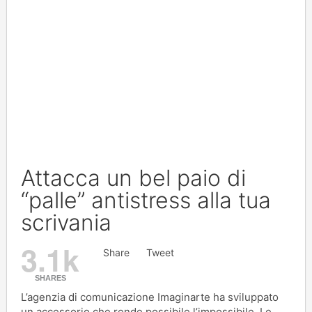
Attacca un bel paio di
“palle” antistress alla tua
scrivania
3.1k
Share
Tweet
SHARES
L’agenzia di comunicazione Imaginarte ha sviluppato
un accessorio che rende possibile l’impossibile. Le