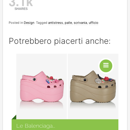
3.1k
SHARES
Posted in
Design
Tagged
antistress
,
palle
,
scrivania
,
ufficio
Potrebbero piacerti anche:
Social
Le Balenciaga...