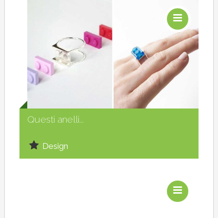
Social
Questi anelli...
Design