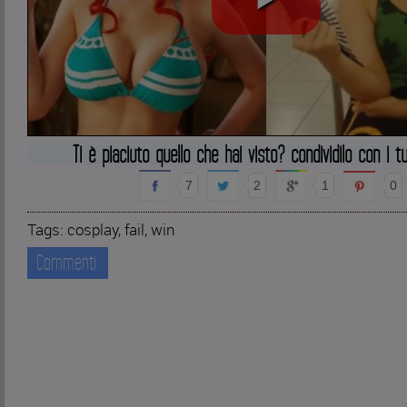
Ti è piaciuto quello che hai visto? condividilo con i tu
7
2
1
0
Tags:
cosplay
,
fail
,
win
Commenti: