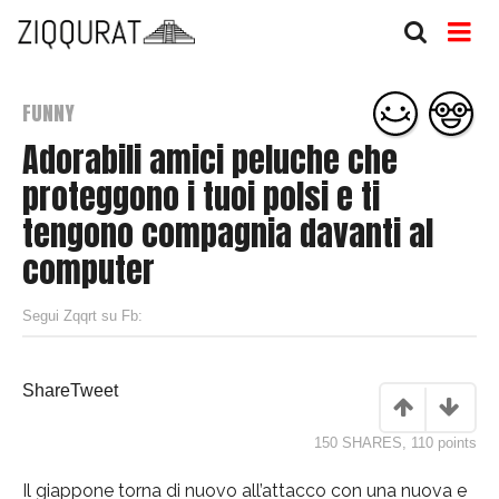
FUNNY
Adorabili amici peluche che
proteggono i tuoi polsi e ti
tengono compagnia davanti al
computer
Segui Zqqrt su Fb:
Share
Tweet
150 SHARES
,
110
points
Il giappone torna di nuovo all’attacco con una nuova e