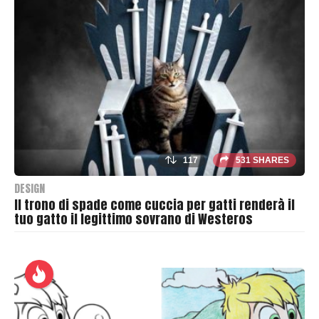
a
s
h
e
r
117
531 SHARES
DESIGN
Il trono di spade come cuccia per gatti renderà il
tuo gatto il legittimo sovrano di Westeros
B
y
T
h
r