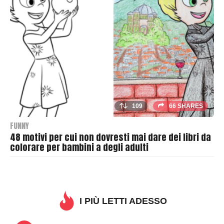
a
s
h
e
r
109
66 SHARES
FUNNY
48 motivi per cui non dovresti mai dare dei libri da
colorare per bambini a degli adulti
B
y
T
h
I PIÙ LETTI ADESSO
r
a