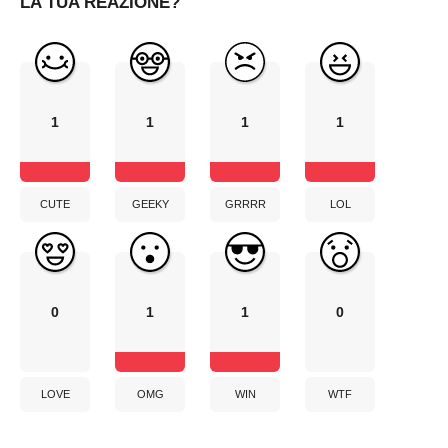
LA TUA REAZIONE?
1
1
1
1
CUTE
GEEKY
GRRRR
LOL
0
1
1
0
LOVE
OMG
WIN
WTF