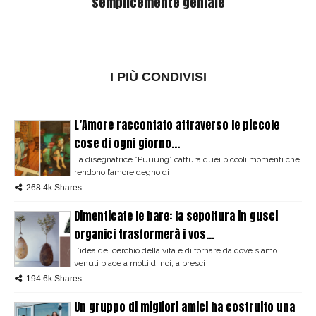
semplicemente geniale
I PIÙ CONDIVISI
L’Amore raccontato attraverso le piccole
cose di ogni giorno...
La disegnatrice ”Puuung” cattura quei piccoli momenti che
rendono l’amore degno di
268.4k Shares
Dimenticate le bare: la sepoltura in gusci
organici trasformerà i vos...
L’idea del cerchio della vita e di tornare da dove siamo
venuti piace a molti di noi, a presci
194.6k Shares
Un gruppo di migliori amici ha costruito una