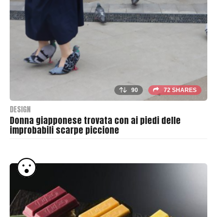
s
h
e
r
90
72 SHARES
DESIGN
Donna giapponese trovata con ai piedi delle
improbabili scarpe piccione
B
y
T
h
r
a
s