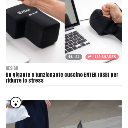
84
138 SHARES
DESIGN
Un gigante e funzionante cuscino ENTER (USB) per
ridurre lo stress
B
y
T
h
r
a