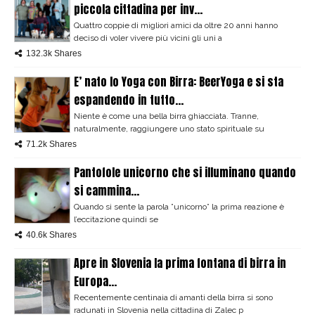
piccola cittadina per inv...
Quattro coppie di migliori amici da oltre 20 anni hanno
deciso di voler vivere più vicini gli uni a
132.3k Shares
E’ nato lo Yoga con Birra: BeerYoga e si sta
espandendo in tutto...
Niente è come una bella birra ghiacciata. Tranne,
naturalmente, raggiungere uno stato spirituale su
71.2k Shares
Pantofole unicorno che si illuminano quando
si cammina...
Quando si sente la parola ”unicorno” la prima reazione è
l’eccitazione quindi se
40.6k Shares
Apre in Slovenia la prima fontana di birra in
Europa...
Recentemente centinaia di amanti della birra si sono
radunati in Slovenia nella cittadina di Zalec p