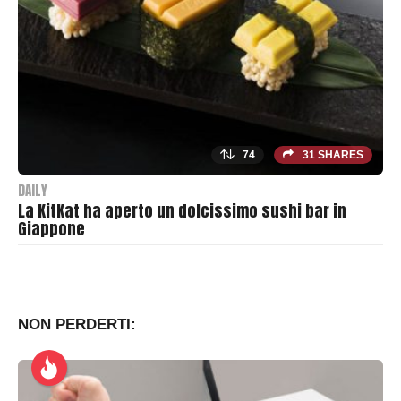
h
e
r
74
31 SHARES
DAILY
La KitKat ha aperto un dolcissimo sushi bar in
Giappone
B
y
T
h
NON PERDERTI:
r
a
s