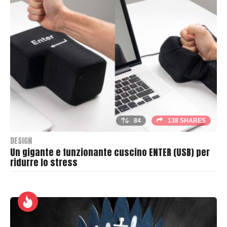
h
e
r
84
138 SHARES
DESIGN
Un gigante e funzionante cuscino ENTER (USB) per
ridurre lo stress
B
y
T
h
r