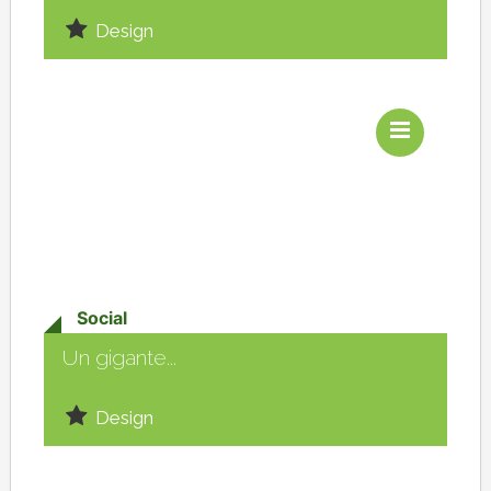
Design
Social
Un gigante...
Design