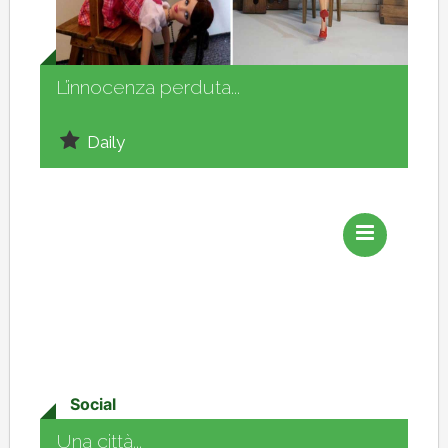
Social
L’innocenza perduta...
Daily
Social
Una città...