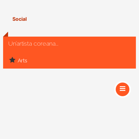
Social
Un’artista coreana...
Arts