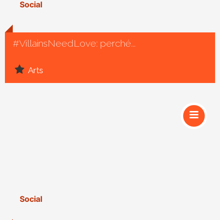
Social
#VillainsNeedLove: perché...
Arts
Social