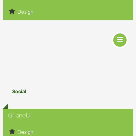
Design
Social
Gli anelli...
Design