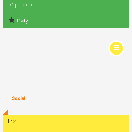
10 piccole...
Daily
Social
I 12...