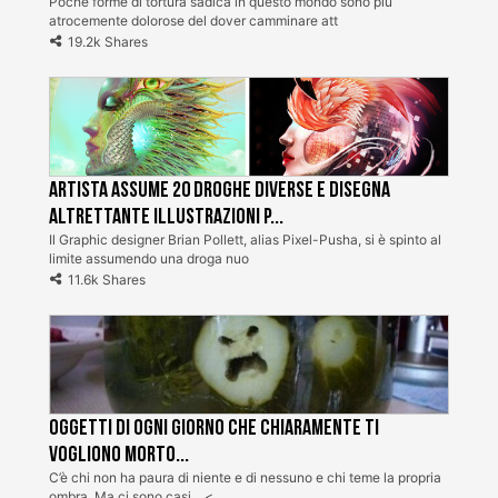
Poche forme di tortura sadica in questo mondo sono più
atrocemente dolorose del dover camminare att
19.2k Shares
Artista assume 20 droghe diverse e disegna
altrettante illustrazioni p...
Il Graphic designer Brian Pollett, alias Pixel-Pusha, si è spinto al
limite assumendo una droga nuo
11.6k Shares
Oggetti di ogni giorno che chiaramente ti
vogliono morto...
C’è chi non ha paura di niente e di nessuno e chi teme la propria
ombra. Ma ci sono casi... <