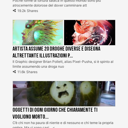
Poche forme di tortura sadica in questo mondo sono più
atrocemente dolorose del dover camminare att
19.2k Shares
Artista assume 20 droghe diverse e disegna
altrettante illustrazioni p...
Il Graphic designer Brian Pollett, alias Pixel-Pusha, si è spinto al
limite assumendo una droga nuo
11.6k Shares
Oggetti di ogni giorno che chiaramente ti
vogliono morto...
C’è chi non ha paura di niente e di nessuno e chi teme la propria
ombra. Ma ci sono casi... <