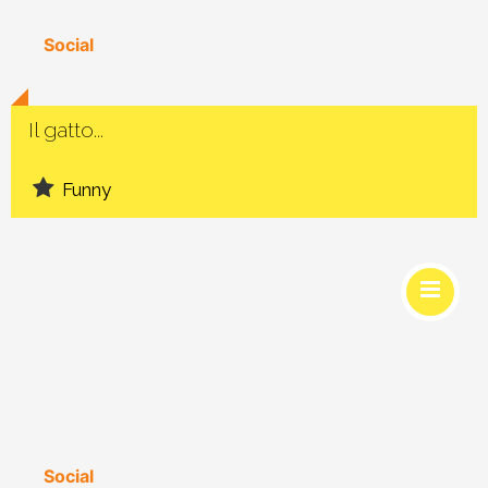
Social
Il gatto...
Funny
Social