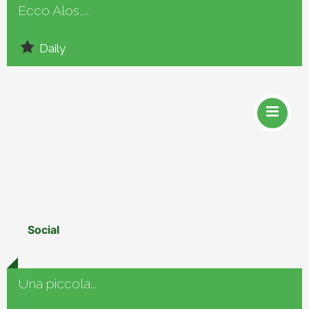
Ecco Alos,...
Daily
Social
Una piccola...