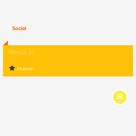
Social
Mosca, la...
Human