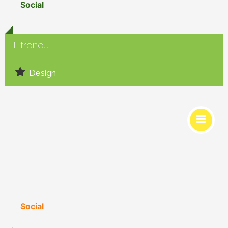
Social
Il trono...
Design
Social