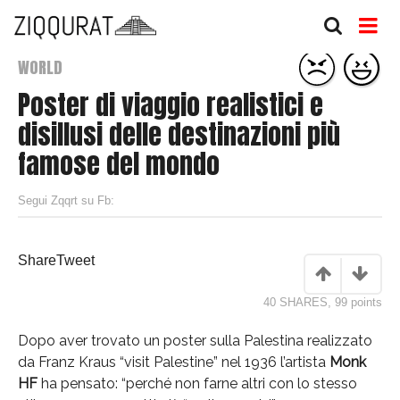
WORLD
Poster di viaggio realistici e
disillusi delle destinazioni più
famose del mondo
Segui Zqqrt su Fb:
Share
Tweet
40 SHARES
,
99
points
Dopo aver trovato un poster sulla Palestina realizzato
da Franz Kraus “visit Palestine” nel 1936 l’artista
Monk
HF
ha pensato: “perché non farne altri con lo stesso