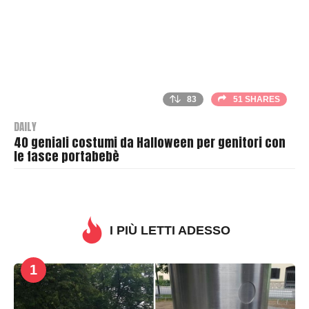
83
51 SHARES
DAILY
40 geniali costumi da Halloween per genitori con
le fasce portabebè
B
y
T
h
I PIÙ LETTI ADESSO
r
a
1
s
h