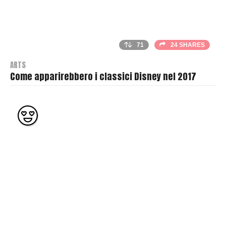
71
24 SHARES
ARTS
Come apparirebbero i classici Disney nel 2017
B
y
T
h
r
a
s
h
e
r