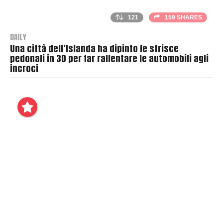
121
159 SHARES
DAILY
Una città dell’Islanda ha dipinto le strisce
pedonali in 3D per far rallentare le automobili agli
incroci
B
y
T
h
r
a
s
h
e
r