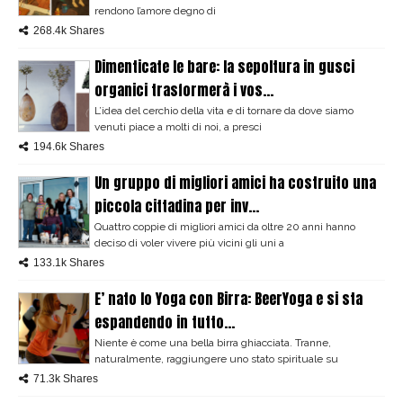
rendono l’amore degno di
268.4k Shares
Dimenticate le bare: la sepoltura in gusci
organici trasformerà i vos...
L’idea del cerchio della vita e di tornare da dove siamo
venuti piace a molti di noi, a presci
194.6k Shares
Un gruppo di migliori amici ha costruito una
piccola cittadina per inv...
Quattro coppie di migliori amici da oltre 20 anni hanno
deciso di voler vivere più vicini gli uni a
133.1k Shares
E’ nato lo Yoga con Birra: BeerYoga e si sta
espandendo in tutto...
Niente è come una bella birra ghiacciata. Tranne,
naturalmente, raggiungere uno stato spirituale su
71.3k Shares