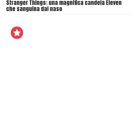
Stranger Things: una magnifica candela Eleven
che sanguina dal naso
B
y
T
h
r
a
s
h
e
r