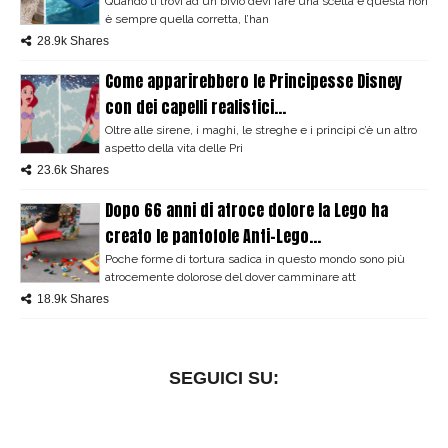
Quando ti trovi ad un bivio devi fare una scelta e questa non
è sempre quella corretta, l’han
28.9k Shares
Come apparirebbero le Principesse Disney
con dei capelli realistici...
Oltre alle sirene, i maghi, le streghe e i principi c’è un altro
aspetto della vita delle Pri
23.6k Shares
Dopo 66 anni di atroce dolore la Lego ha
creato le pantofole Anti-Lego...
Poche forme di tortura sadica in questo mondo sono più
atrocemente dolorose del dover camminare att
18.9k Shares
SEGUICI SU: