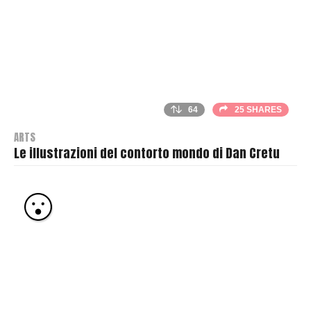
64
25 SHARES
ARTS
Le illustrazioni del contorto mondo di Dan Cretu
B
y
T
h
r
a
s
h
e