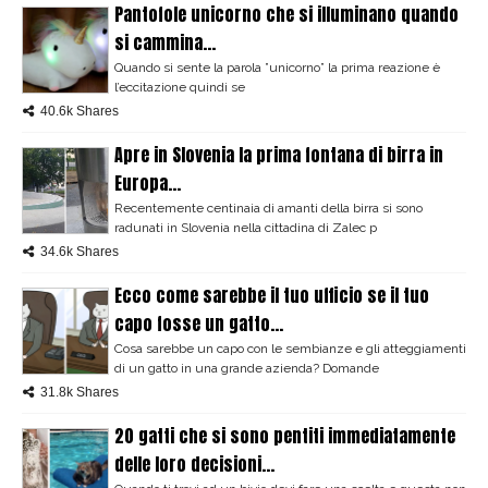
Pantofole unicorno che si illuminano quando
si cammina...
Quando si sente la parola ”unicorno” la prima reazione è
l’eccitazione quindi se
40.6k Shares
Apre in Slovenia la prima fontana di birra in
Europa...
Recentemente centinaia di amanti della birra si sono
radunati in Slovenia nella cittadina di Zalec p
34.6k Shares
Ecco come sarebbe il tuo ufficio se il tuo
capo fosse un gatto...
Cosa sarebbe un capo con le sembianze e gli atteggiamenti
di un gatto in una grande azienda? Domande
31.8k Shares
20 gatti che si sono pentiti immediatamente
delle loro decisioni...