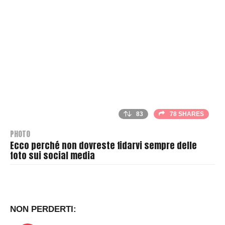
r
83
78 SHARES
PHOTO
Ecco perché non dovreste fidarvi sempre delle
foto sui social media
B
y
T
h
NON PERDERTI:
r