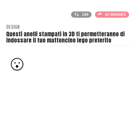
109
42 SHARES
DESIGN
Questi anelli stampati in 3D ti permetteranno di
indossare il tuo mattoncino lego preferito
B
y
T
h
r
a
s
h
e
r