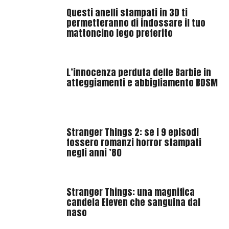
a
Questi anelli stampati in 3D ti
s
permetteranno di indossare il tuo
h
mattoncino lego preferito
e
r
L’innocenza perduta delle Barbie in
atteggiamenti e abbigliamento BDSM
Stranger Things 2: se i 9 episodi
fossero romanzi horror stampati
negli anni ’80
Stranger Things: una magnifica
candela Eleven che sanguina dal
naso