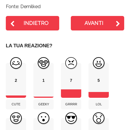
Fonte: Demilked
INDIETRO
AVANTI
LA TUA REAZIONE?
2
1
7
5
CUTE
GEEKY
GRRRR
LOL