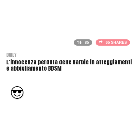
85
65 SHARES
DAILY
L’innocenza perduta delle Barbie in atteggiamenti
e abbigliamento BDSM
B
y
T
h
r
a
s
h
e