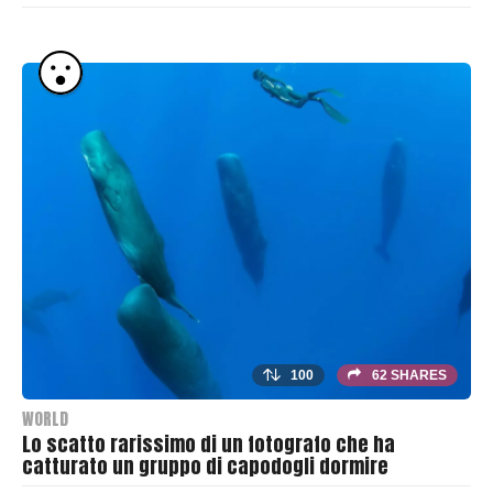
B
y
T
h
r
a
s
h
e
r
100
62 SHARES
WORLD
Lo scatto rarissimo di un fotografo che ha
catturato un gruppo di capodogli dormire