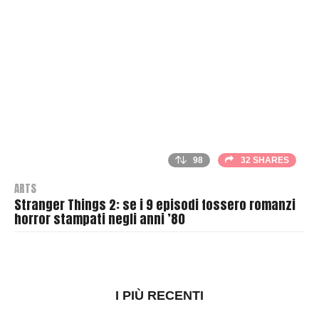
r
98
32 SHARES
ARTS
Stranger Things 2: se i 9 episodi fossero romanzi
horror stampati negli anni ’80
B
y
T
h
I PIÙ RECENTI
r