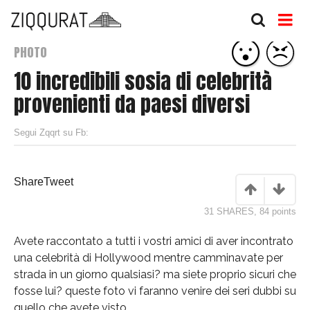
PHOTO
10 incredibili sosia di celebrità
provenienti da paesi diversi
Segui Zqqrt su Fb:
Share
Tweet
31 SHARES
,
84
points
Avete raccontato a tutti i vostri amici di aver incontrato
una celebrità di Hollywood mentre camminavate per
strada in un giorno qualsiasi? ma siete proprio sicuri che
fosse lui? queste foto vi faranno venire dei seri dubbi su
quello che avete visto.