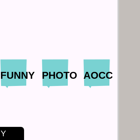
FUNNY
PHOTO
AOCC
andreaolivo
NY