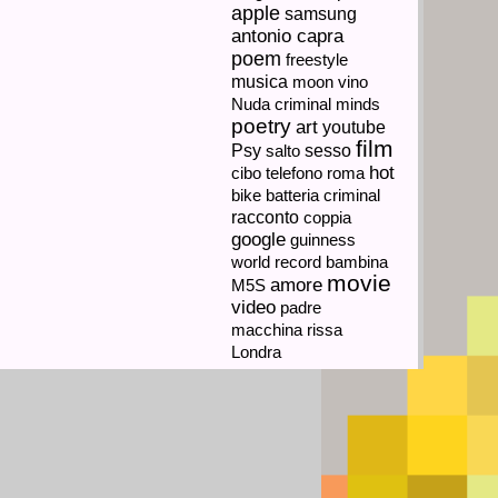
apple
samsung
antonio capra
poem
freestyle
musica
moon
vino
Nuda
criminal minds
poetry
art
youtube
film
sesso
Psy
salto
hot
cibo
telefono
roma
criminal
bike
batteria
racconto
coppia
google
guinness
world record
bambina
movie
amore
M5S
video
padre
macchina
rissa
Londra