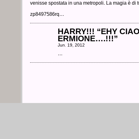
venisse spostata in una metropoli. La magia è di tu
zp8497586rq…
HARRY!!! “EHY CIA
ERMIONE….!!!”
Jun. 19, 2012
…