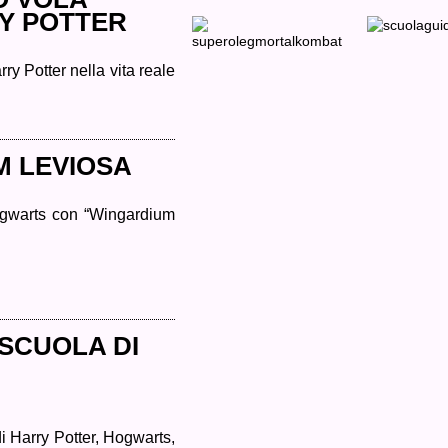
Y POTTER
Mamma!
Mamma!
MORTAL KOMBAT
Cosa
VITA REALE
fai?
Lavoro.
AUG.
ry Potter nella vita reale
Posso
aiutarti?...
30,
2013
Super
Oleg,
questo
è
M LEVIOSA
il
nome
del...
ogwarts con “Wingardium
 SCUOLA DI
 Harry Potter, Hogwarts,