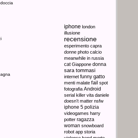
WLING
L’ASCENSORE DOCCIA DI
IN OFF DI
RÉMI GAILLARD
SEP.
13,
iphone
london
2013
Rémi
illusione
Gaillard
recensione
torna
IZZATO UN
RAGAZZA CHIEDE A 100
con
uno
esperimento
capra
 DI GAME
RAGAZZI DI FARE L’AMORE
dei
(VIDEO ITA)
donne
photo
calcio
suoi...
SEP.
meanwhile in russia
12,
cat
donna
Giappone
2013
sara tommasi
L’esperimento
già
gatto
internet
funny
NON VANNO
MAMMA… MI AIUTI A
eseguito
METTERE IL
con
fail
menti malate
spot
successo
PRESERVATIVO? (SUB ITA)
Android
fotografia
negli
SEP.
Stati...
serial killer
vita
daniele
11,
doesn't matter
nsfw
2013
iphone 5
polizia
Divertente
scena
videogames
? ARTISTA
CAT SONG: LA NUOVA STAR
harry
comica
LA FIGLIA
DEL WEB
trasmessa
ragazza
potter
da
SEP.
una
woman
snowboard
tv...
10,
robot
storia
app
2013
violence
band
morte