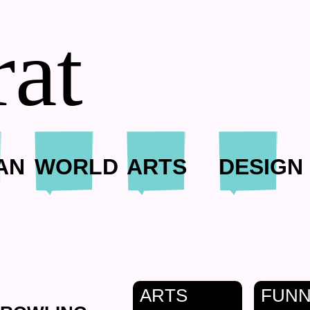
rat
AN
WORLD
ARTS
DESIGN
ARTS
FUN