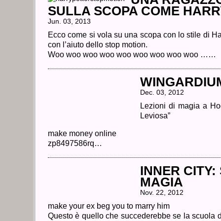
SULLA SCOPA COME HARR
Jun. 03, 2013
Ecco come si vola su una scopa con lo stile di Har
con l’aiuto dello stop motion.
Woo woo woo woo woo woo woo woo woo ……
WINGARDIU
Dec. 03, 2012
Lezioni di magia a H
Leviosa”
make money online
zp8497586rq…
INNER CITY:
MAGIA
Nov. 22, 2012
make your ex beg you to marry him
Questo è quello che succederebbe se la scuola di