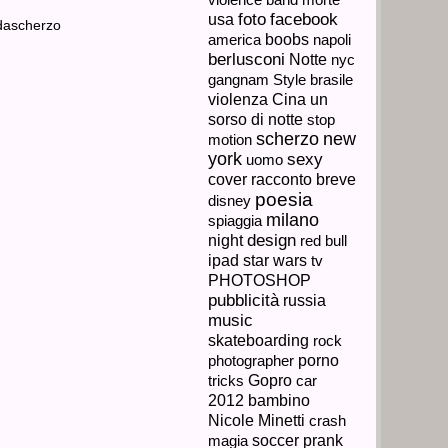
Ebbene
si
foto
facebook
usa
è
 NELLA
SCHERZO RIUSCITO ALLA
lui
america
boobs
napoli
la
PERFEZIONE A SCUOLA
berlusconi
Notte
nuova
nyc
GUIDA: L’ALLIEVO È UNO
star...
STUNTMAN
brasile
gangnam Style
SEP.
violenza
Cina
un
09,
sorso di notte
stop
2013
scherzo
new
motion
L’istruttore
york
sexy
non
uomo
si
cover
racconto breve
sarebbe
mai
poesia
disney
aspettato
di...
milano
spiaggia
night
design
red bull
star wars
ipad
tv
PHOTOSHOP
pubblicità
russia
music
skateboarding
rock
porno
photographer
Gopro
tricks
car
2012
bambino
Nicole Minetti
crash
prank
magia
soccer