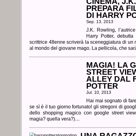
CINEMA, J.
PREPARA FI
DI HARRY P
Sep. 13, 2013
J.K. Rowling, l’autric
Harry Potter, debutta
scrittrice 48enne scriverà la sceneggiatura di un
al mondo del giovane mago. La pellicola, che sa
MAGIA! LA 
STREET VIE
ALLEY DAL 
POTTER
Jul. 10, 2013
Hai mai sognato di far
se sì è il tuo giorno fortunato! gli stregoni di goog
dello shopping magico con google street view
magia? quella vera?)…
UNA RAGAZZ