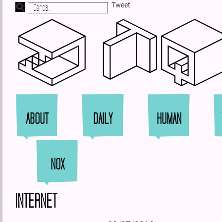
Tweet
Zi
ABOUT
DAILY
HUMAN
NOX
INTERNET