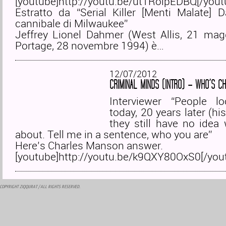
[youtube]http://youtu.be/ut1RoipEDBQ[/yout
Estratto da “Serial Killer [Menti Malate] 
cannibale di Milwaukee”
Jeffrey Lionel Dahmer (West Allis, 21 ma
Portage, 28 novembre 1994) è…
12/07/2012
CRIMINAL MINDS (INTRO) – WHO’S C
Interviewer “People l
today, 20 years later (hi
they still have no idea
about. Tell me in a sentence, who you are”
Here’s Charles Manson answer.
[youtube]http://youtu.be/k9QXY80OxS0[/you
COPYRIGHT
ZIQQURAT
/ ALL RIGHTS RESERVED.