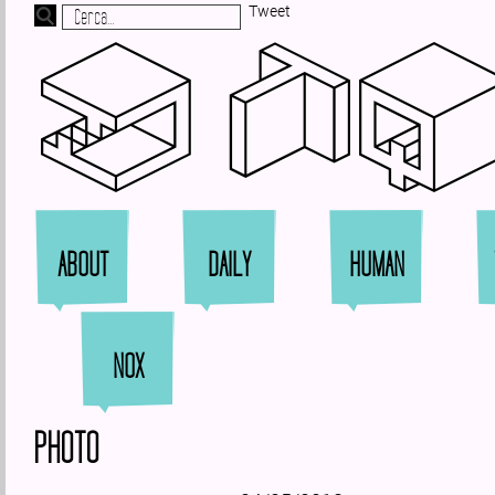
Tweet
Zi
ABOUT
DAILY
HUMAN
NOX
PHOTO