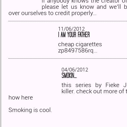
if anybody knows the creator o
please let us know and we’ll be
over ourselves to credit properly…
11/06/2012
I AM YOUR FATHER
cheap cigarettes
zp8497586rq…
04/06/2012
SMOKIN….
this series by Fieke 
killer. check out more of
how here
Smoking is cool.
…