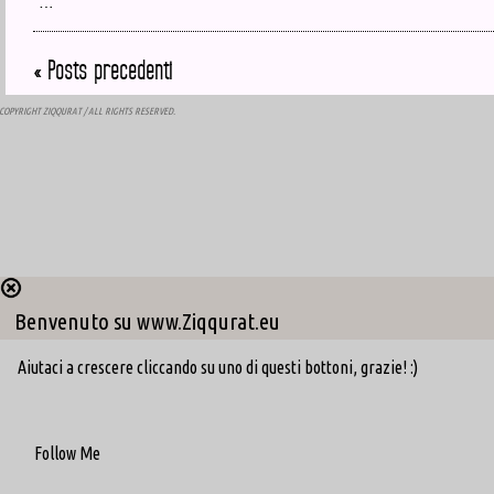
« Posts precedenti
COPYRIGHT
ZIQQURAT
/ ALL RIGHTS RESERVED.
Benvenuto su www.Ziqqurat.eu
Aiutaci a crescere cliccando su uno di questi bottoni, grazie! :)
Follow Me