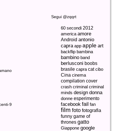
DE NEGLI
SCHERZO GABBIANI PAZZI
NOV.
12,
Segui @zqqrt
2013
Non
2012
60 secondi
date
da
amore
america
mangiare
ai
Android
antonio
OMENTO DI
SESSO ALLA FINESTRA,
gabbiani:
DALLA STRADA FILMANO
apple
art
capra
a...
app
TUTTO E IL VIDEO FINISCE
backflip
bambina
ONLINE
NOV.
bambino
band
12,
berlusconi
boobs
2013
cat
brasile
capra
cibo
LONDRA
AD: DARYL
LO SCHERZO DELLA TERZA
Cina
cinema
–
O CON IL
MANO (SUL SEDERE)
Una
compilation
cover
coppia
NOV.
per
crash
criminal
criminal
11,
niente
discreta...
design
donna
minds
2013
Probabilmente
donne
esperimento
se
facebook
fail
fan
lo
TY –
16 IMMAGINI INNOCENTI
chiami
film
foto
fotografia
‘scherzo’
IONI DA
CHE TANTO INNOCENTI
non
TALENT
NON SONO
game of
funny
ti...
NOV.
gatto
thrones
11,
google
Giappone
2013