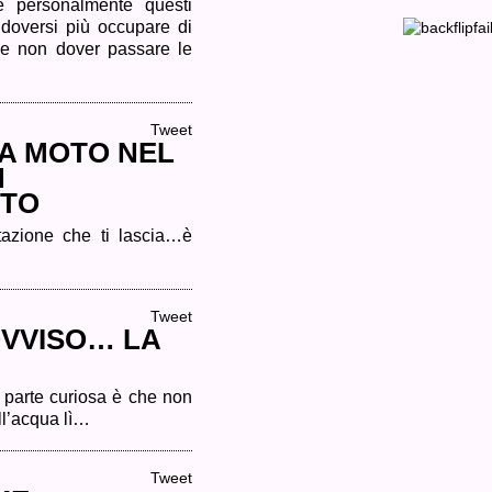
re personalmente questi
I
 doversi più occupare di
Fighting
“WHERE’S YOUR 
Gravity
 e non dover passare le
LIVE IN BEATBOX!
hanno
messo
OCT.
tutti
d’accordo...
24,
2013
Tweet
Una
performance
LA MOTO NEL
live-
to-
N
tape
del
NTO
brillante
musicista
THePETEBOX ch
azione che ti lascia…è
Tweet
OVVISO… LA
a parte curiosa è che non
ll’acqua lì…
Tweet