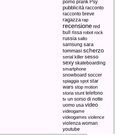
porno
prank
Psy
pubblicità
racconto
racconto breve
ragazza
rap
recensione
red
rissa
bull
robot
rock
russia
salto
sara
samsung
scherzo
tommasi
sesso
serial killer
sexy
skateboarding
smartphone
snowboard
soccer
star
spiaggia
spot
wars
stop motion
storia
stunt
telefono
tv
un sorso di notte
video
uomo
usa
videogame
videogames
violence
violenza
woman
youtube