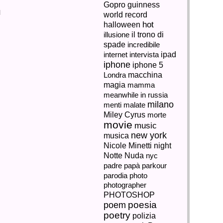
Gopro
guinness
Non
è
world record
HEAD AT” –
BACKFLIP FAIL
quello
halloween
hot
che
NOV.
sembra
il trono di
illusione
09,
o
è...
spade
incredibile
2013
Un
internet
intervista
ipad
allegro
iphone
ragazzo
iphone 5
in
skate
Londra
macchina
ci
magia
mamma
mostra...
meanwhile in russia
e...
milano
menti malate
Miley Cyrus
morte
movie
music
new york
musica
night
Nicole Minetti
Notte
Nuda
nyc
padre
papà
parkour
parodia
photo
photographer
PHOTOSHOP
poem
poesia
poetry
polizia