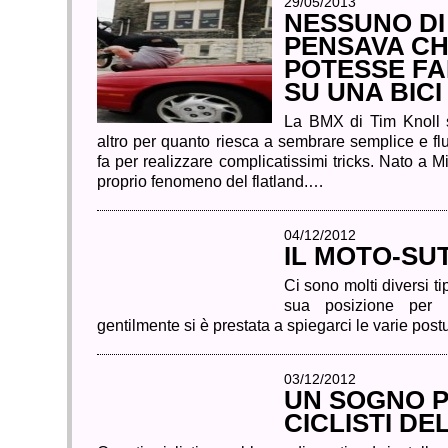
29/05/2013
NESSUNO DI
PENSAVA CH
POTESSE F
SU UNA BICI
La BMX di Tim Knoll 
altro per quanto riesca a sembrare semplice e f
fa per realizzare complicatissimi tricks. Nato a 
proprio fenomeno del flatland.…
04/12/2012
IL MOTO-SU
Ci sono molti diversi t
sua posizione per i
gentilmente si è prestata a spiegarci le varie pos
03/12/2012
UN SOGNO P
CICLISTI DE