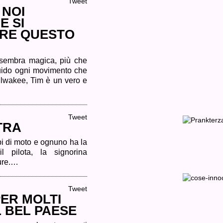
Tweet
 NOI
IL TRONO DI SPA
ANNI 80 & 90
E SI
NOV.
ARE QUESTO
06,
2013
I
personaggi
sembra magica, più che
principali
E’ SEMPRE IL M
di
luido ogni movimento che
Game
UN GELATO
of
Milwakee, Tim è un vero e
NOV.
Thrones...
05,
2013
I
scream,
Tweet
you
TRA
THE WALKING DE
scream,
tutti
DIXON DISEGNAT
urlano
SANGUE
ipi di moto e ognuno ha la
per...
OCT.
l pilota, la signorina
26,
ture.…
2013
La
domanda
FIGHTING GRAVI
che
Tweet
TUTTE LE ESIBIZ
sporge
ER MOLTI
spontanea
AMERICA’S GOT 
dopo
OCT.
L BEL PAESE
aver...
25,
2013