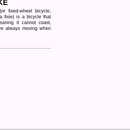
KE
(or fixed-wheel bicycle,
fixie) is a bicycle that
aning it cannot coast,
are always moving when