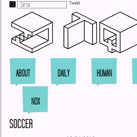
Tweet
Zi
ABOUT
DAILY
HUMAN
NOX
SOCCER