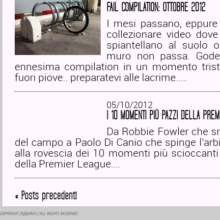
FAIL COMPILATION: OTTOBRE 2012
I mesi passano, eppure 
collezionare video dove
spiantellano al suolo 
muro non passa. Godet
ennesima compilation in un momento tris
fuori piove.. preparatevi alle lacrime..…
05/10/2012
I 10 MOMENTI PIÙ PAZZI DELLA PRE
Da Robbie Fowler che sni
del campo a Paolo Di Canio che spinge l’arbit
alla rovescia dei 10 momenti più scioccanti 
della Premier League.…
« Posts precedenti
COPYRIGHT
ZIQQURAT
/ ALL RIGHTS RESERVED.