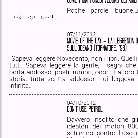
COME I GIAPPONESI VEDONO GLI AMER
Poche parole, buone
F**k F*c* Fu**!!!…
07/11/2012
MOVIE OF THE DAY – LA LEGGENDA D
SULL'OCEANO (TORNATORE, '98)
“Sapeva leggere Novecento, non i libri. Quell
tutti. Sapeva leggere la gente, i segni che
porta addosso, posti, rumori, odori. La loro t
storia, tutta scritta addosso. Lui leggeva
infinita…
04/10/2012
DON’T USE PETROL
Davvero insolito che gl
ideatori dei motori 80
schierino contro l’uso d