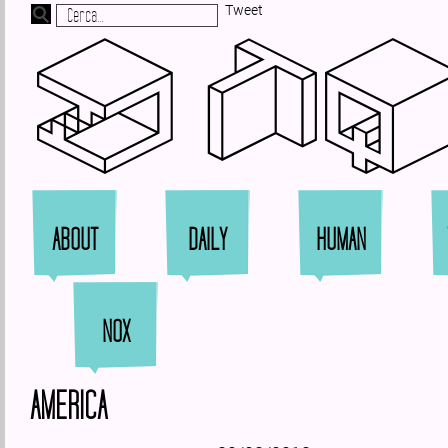
Tweet
Zi
ABOUT
DAILY
HUMAN
NOX
AMERICA