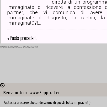
diretta di un programma
Immaginate di ricevere la confessione d
partner, che vi comunica di avere 
Immaginate il disgusto, la rabbia, la 
Immaginat0?!…
« Posts precedenti
COPYRIGHT
ZIQQURAT
/ ALL RIGHTS RESERVED.
Benvenuto su www.Ziqqurat.eu
Aiutaci a crescere cliccando su uno di questi bottoni, grazie! :)