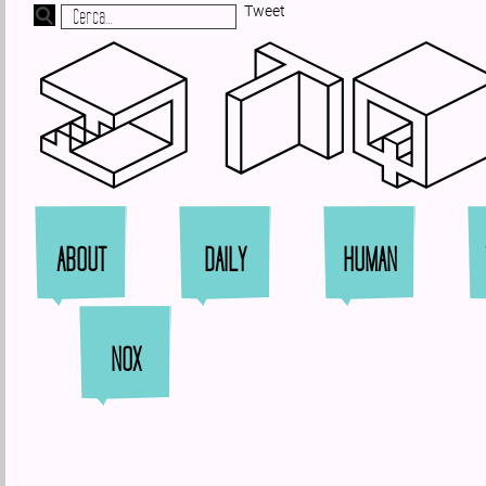
Tweet
Zi
ABOUT
DAILY
HUMAN
NOX