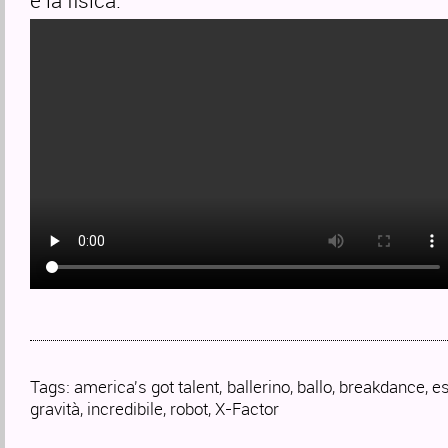
e la fisica.
Tags:
america's got talent
,
ballerino
,
ballo
,
breakdance
,
es
gravità
,
incredibile
,
robot
,
X-Factor